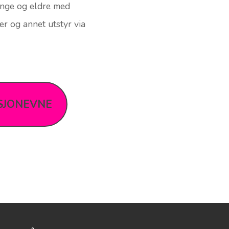
 kultur- og
 unge og eldre med
r og annet utstyr via
SJONEVNE