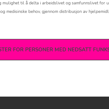
d, arbeidsinkludering og tilretteleggelse for deltakelse i
 mulighet til å delta i arbeidslivet og samfunnslivet for
og medisinske behov, gjennom distribusjon av hjelpemidle
STER FOR PERSONER MED NEDSATT FUNK