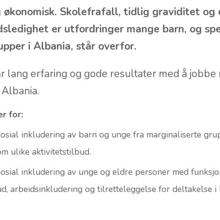
nforskap henger tett sammen. Personer med 
barn og unge fra marginaliserte folkegrupper
og økonomisk. Skolefrafall, tidlig graviditet o
sledighet er utfordringer mange barn, og spes
pper i Albania, står overfor.
r lang erfaring og gode resultater med å jobbe
i Albania.
r for:
osial inkludering av barn og unge fra marginaliserte gru
m ulike aktivitetstilbud.
osial inkludering av unge og eldre personer med funksjo