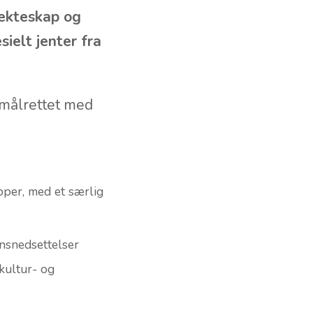
nedsatt
 utelates oftere
g ekteskap og
ielt jenter fra
 målrettet med
pper, med et særlig
nsnedsettelser