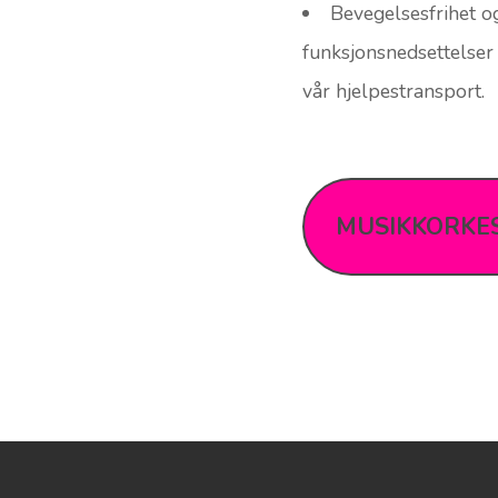
gjennom aktivitetstilbu
samfunnslivet.
Bevegelsesfrihet
og
funksjonsnedsettelser 
vår hjelpestransport.
MUSIKKORKE