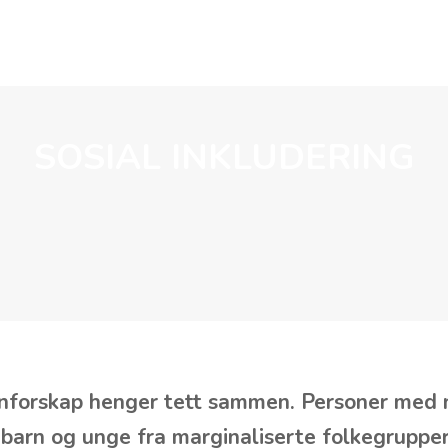
VÅRT ARBEID
AKTUELT
SKOLESAMARBEID
SOSIAL INKLUDERING