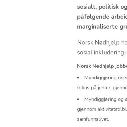
Fattigdom og ute
funksjonsevne og 
sosialt, politisk 
påfølgende arbeid
marginaliserte gru
Norsk Nødhjelp ha
sosial inkludering 
Norsk Nødhjelp jobbe
Myndiggjøring og s
fokus på jenter, gjenno
Myndiggjøring og s