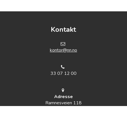
Kontakt
k
ontor@nn.no
33 07 12 00
Adresse
Ramnesveien 118
3171 Sem