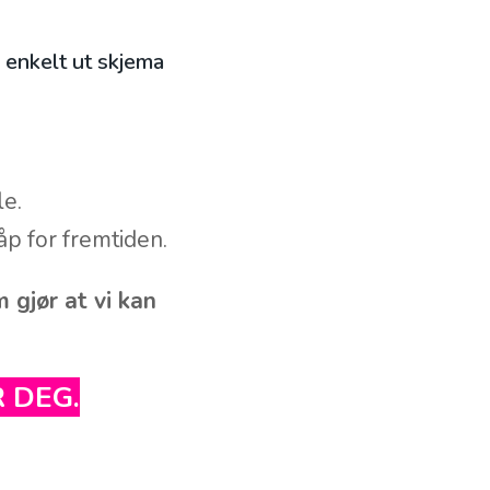
l enkelt ut skjema
le.
åp for fremtiden.
 gjør at vi kan
 DEG.