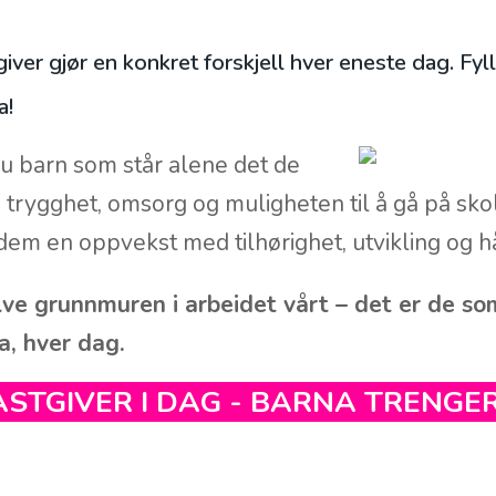
iver gjør en konkret forskjell hver eneste dag. Fyl
a!
du barn som står alene det de
: trygghet, omsorg og muligheten til å gå på sko
dem en oppvekst med tilhørighet, utvikling og h
lve grunnmuren i arbeidet vårt – det er de som
a, hver dag.
FASTGIVER I DAG - BARNA TRENGER