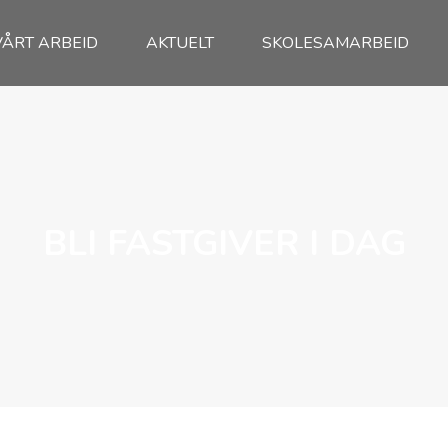
VÅRT ARBEID
AKTUELT
SKOLESAMARBEID
BLI FASTGIVER I DAG