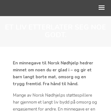
ET LIV ETTERLATER SEG NOE
OM OSS
GODT.
VÅRT ARBEID
AKTUELT
SKOLESAMARBEID
En minnegave til Norsk Nødhjelp hedrer
minnet om noen du er glad i – og gir et
STØTT BARNA
barn langt borte mat, omsorg og en
trygg fremtid. Fra hånd til hånd.
Mange av Norsk Nødhjelps støttespillere
har gjennom et langt liv bydd på omsorg og
engasjement for andre. En minnegave er en