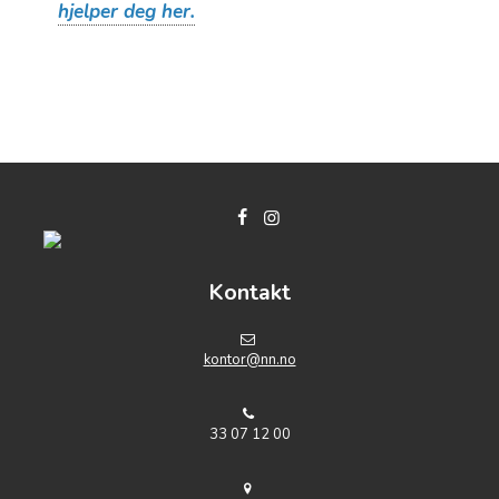
hjelper deg her.
Kontakt
k
ontor@nn.no
33 07 12 00