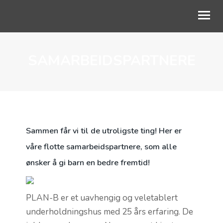
SAMARBEIDSPARTNERE
OM OSS
VÅRT ARBEID
AKTUELT
SKOLESAMARBEID
Sammen får vi til de utroligste ting! Her er
STØTT BARNA
våre flotte samarbeidspartnere, som alle
ønsker å gi barn en bedre fremtid!
PLAN-B er et uavhengig og veletablert
underholdningshus med 25 års erfaring. De