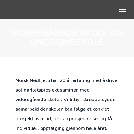
VIDEREGÅENDE SKOLE OG
OM OSS
UNGDOMSSKOLE
VÅRT ARBEID
AKTUELT
SKOLESAMARBEID
Norsk Nødhjelp har 20 år erfaring med å drive
STØTT BARNA
solidaritetsprosjekt sammen med
videregående skoler. Vi tilbyr skreddersydde
samarbeid der skolen kan følge et konkret
prosjekt over tid, delta i prosjektreiser og få
individuell oppfølging gjennom hele året.