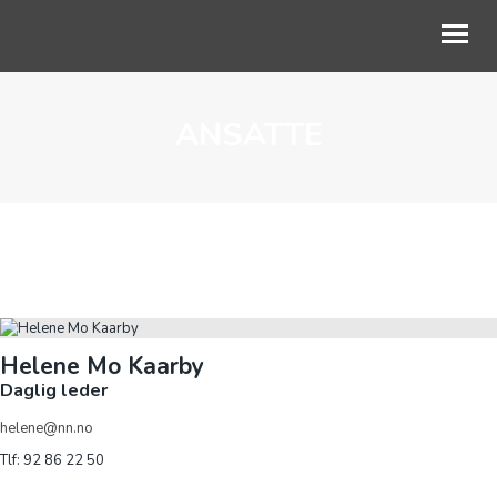
ANSATTE
OM OSS
VÅRT ARBEID
AKTUELT
SKOLESAMARBEID
STØTT BARNA
Helene Mo Kaarby
Daglig leder
helene@nn.no
Tlf: 92 86 22 50