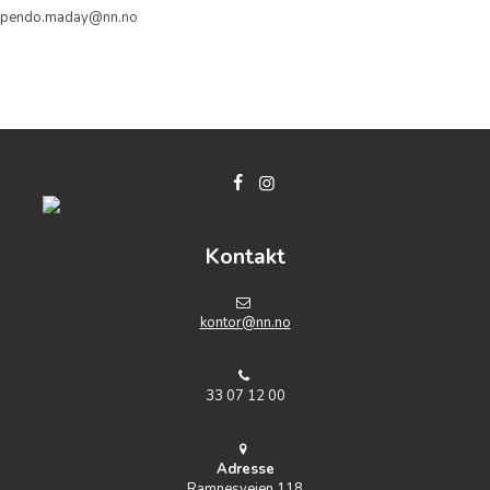
pendo.maday@nn.no
Kontakt
k
ontor@nn.no
33 07 12 00
Adresse
Ramnesveien 118